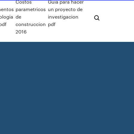
Costos
Guia para hacer
entos
parametricos
un proyecto de
ologia
de
investigacion
 pdf
construccion
pdf
2016