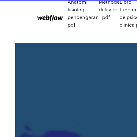
Anatomi
Methode
Libro
fisiologi
delavier
fundam
pendengaran
1 pdf
de psic
pdf
clinica