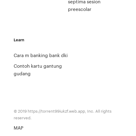
septima sesion
preescolar
Learn
Cara m banking bank dki
Contoh kartu gantung
gudang
© 2019 https://torrent99iukzf.web.app, Inc. All rights
reserved.
MAP