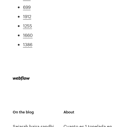
699
1912
1255
1660
1386
On the blog
About
Sejarah bajra sandhi
Cuanto es 1 tonelada en