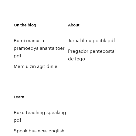
On the blog
About
Bumi manusia
Jurnal ilmu politik pdf
pramoedya ananta toer
Pregador pentecostal
pdf
de fogo
Mem u zin ağıt dinle
Learn
Buku teaching speaking
pdf
Speak business english