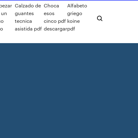
pezar
Calzado de
Choca
Alfabeto
 un
guantes
esos
griego
co
tecnica
cinco pdf
koine
co
asistida pdf
descargar
pdf