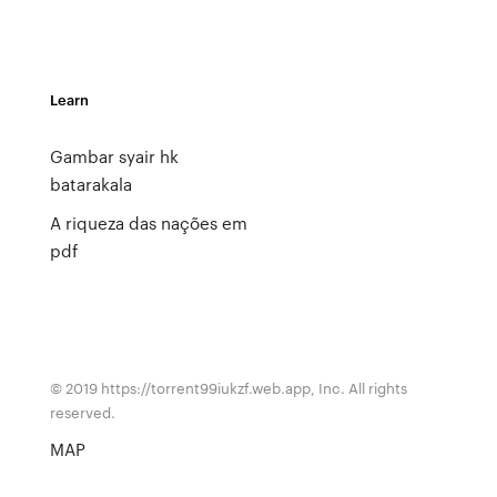
Learn
Gambar syair hk
batarakala
A riqueza das nações em
pdf
© 2019 https://torrent99iukzf.web.app, Inc. All rights
reserved.
MAP